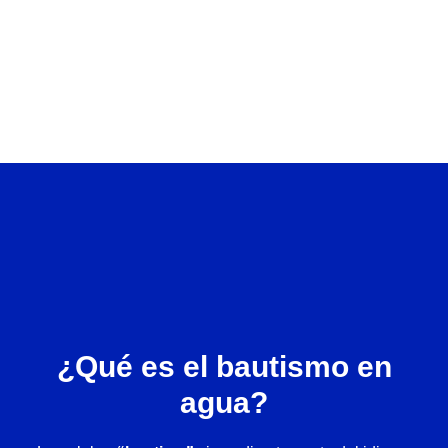
En el bautismo en agua nos identificamos públicamente
como discípulos de Cristo, así como declaramos nuestra fe
en su sacrificio para darnos nueva vida.
¿Qué es el bautismo en
agua?