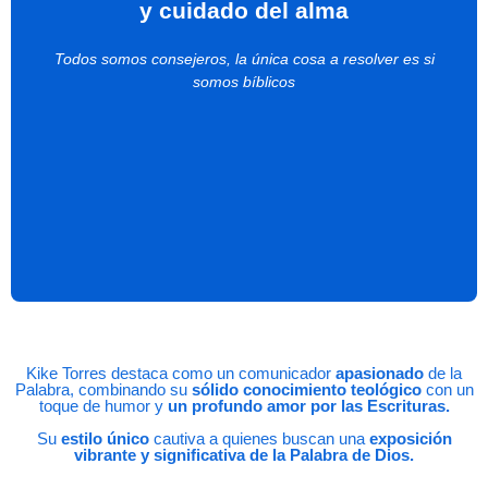
y cuidado del alma
Llamado determina prioridades, prioridades determinan
actividades, y las actividades forman la agenda de un
Todos somos consejeros, la única cosa a resolver es si
líder y su equipo.
somos bíblicos
Servimos en formar, cuidar, aconsejar, mentorear y velar por
hombres líderes eclesiásticos, empresariales y deportivos.
Kike Torres destaca como un comunicador
apasionado
de la
Palabra, combinando su
sólido conocimiento teológico
con un
toque de humor y
un profundo amor por las Escrituras.
Su
estilo único
cautiva a quienes buscan una
exposición
vibrante y significativa de la Palabra de Dios.
Consejería y