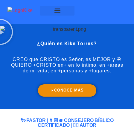
Más Cristo en Más
Participa con nosotros
¿Quién es Kike Torres?
CREO que CRISTO es Señor, es MEJOR y 🎯
QUIERO +CRISTO en+ en lo íntimo, en +áreas
de mi vida, en +personas y +lugares.
CONOCE MÁS
🐑 PASTOR | 👨🏻‍🎓 CONSEJERO BÍBLICO
CERTIFICADO | ✍🏼 AUTOR